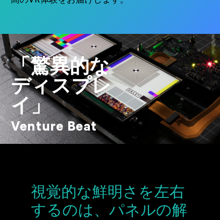
「驚異的な
ディスプレ
イ」
Venture Beat
視覚的な鮮明さを左右
するのは、パネルの解