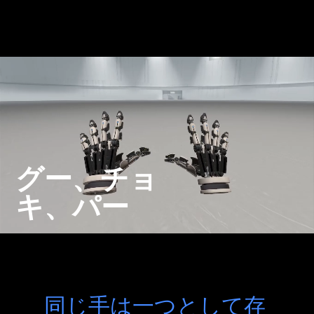
グー、チョ
キ、パー
同じ手は一つとして存