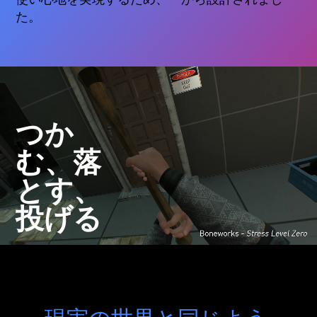
た。
つか
む、落
とす、
投げる