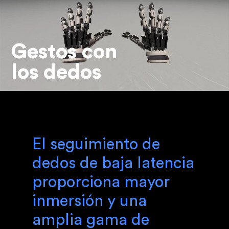
Gestos con
los dedos
El seguimiento de
dedos de baja latencia
proporciona mayor
inmersión y una
amplia gama de