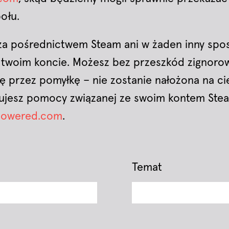
ołu.
 za pośrednictwem Steam ani w żaden inny spo
 twoim koncie. Możesz bez przeszkód zignoro
ię przez pomyłkę – nie zostanie nałożona na ci
bujesz pomocy związanej ze swoim kontem Ste
mpowered.com
.
Temat