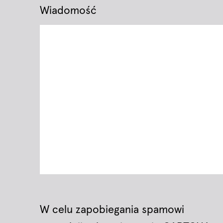
Wiadomość
W celu zapobiegania spamowi