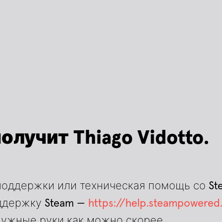
лучит Thiago Vidotto.
оддержки или техническая помощь со St
оддержку Steam —
https://help.steampowere
нужные руки как можно скорее.