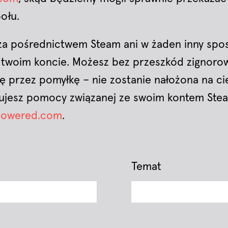
ołu.
 za pośrednictwem Steam ani w żaden inny spo
 twoim koncie. Możesz bez przeszkód zignoro
ię przez pomyłkę – nie zostanie nałożona na ci
bujesz pomocy związanej ze swoim kontem Ste
mpowered.com
.
Temat