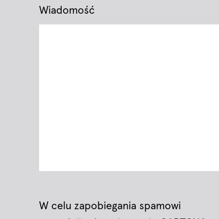
Wiadomość
W celu zapobiegania spamowi