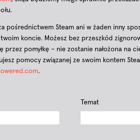
ołu.
 za pośrednictwem Steam ani w żaden inny spo
 twoim koncie. Możesz bez przeszkód zignoro
ię przez pomyłkę – nie zostanie nałożona na ci
bujesz pomocy związanej ze swoim kontem Ste
mpowered.com
.
Temat