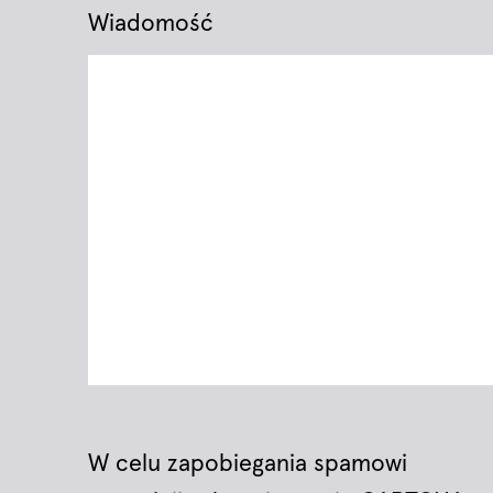
Wiadomość
W celu zapobiegania spamowi