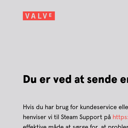
Du er ved at sende en
Hvis du har brug for kundeservice ell
henviser vi til Steam Support på
http
effektive måde at sørge for, at probl