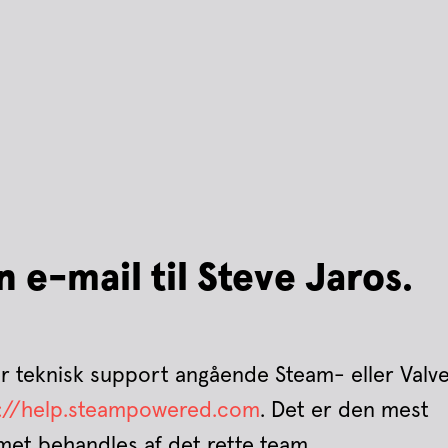
 e-mail til Steve Jaros.
er teknisk support angående Steam- eller Valve
s://help.steampowered.com
. Det er den mest
emet behandles af det rette team.