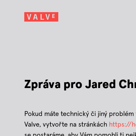
Zpráva pro Jared Ch
Pokud máte technický či jiný problém 
Valve, vytvořte na stránkách
https://
se postaráme, aby Vám pomohli ti nejkv