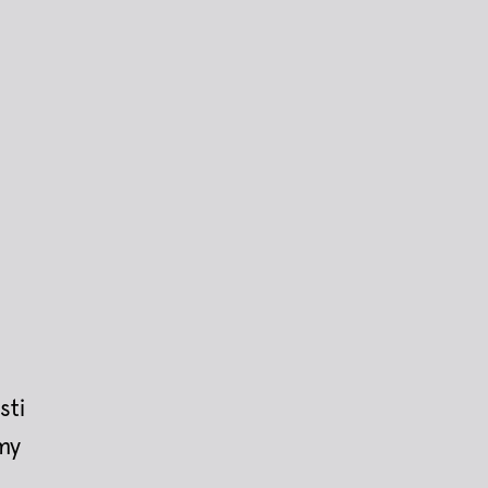
sti
my